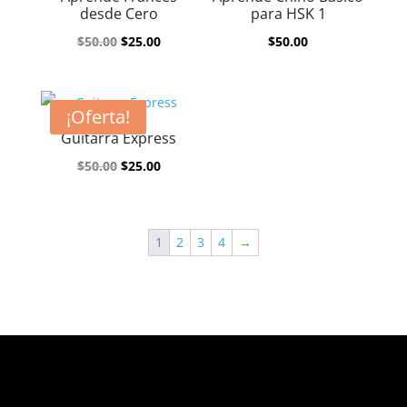
desde Cero
para HSK 1
El
El
$
50.00
$
25.00
$
50.00
precio
precio
original
actual
era:
es:
¡Oferta!
$50.00.
$25.00.
Guitarra Express
El
El
$
50.00
$
25.00
precio
precio
original
actual
era:
es:
1
2
3
4
→
$50.00.
$25.00.