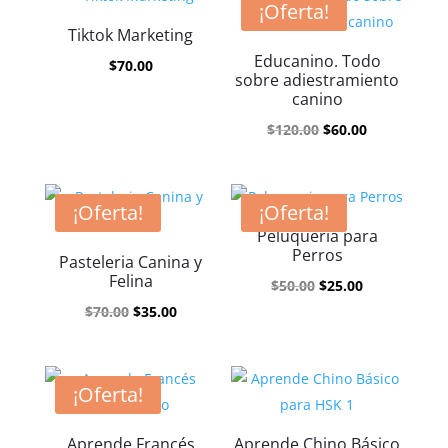
era:
es:
¡Oferta!
$100.00.
$50.00.
Tiktok Marketing
Educanino. Todo
$
70.00
sobre adiestramiento
canino
El
El
$
120.00
$
60.00
precio
precio
original
actual
era:
es:
¡Oferta!
¡Oferta!
$120.00.
$60.00.
Peluqueria para
Perros
Pasteleria Canina y
Felina
El
El
$
50.00
$
25.00
El
El
precio
precio
$
70.00
$
35.00
precio
precio
original
actual
original
actual
era:
es:
era:
es:
$50.00.
$25.00.
¡Oferta!
$70.00.
$35.00.
Aprende Francés
Aprende Chino Básico