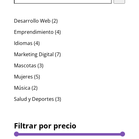
2
Desarrollo Web
2
productos
4
Emprendimiento
4
productos
4
Idiomas
4
productos
7
Marketing Digital
7
productos
3
Mascotas
3
productos
5
Mujeres
5
productos
2
Música
2
productos
3
Salud y Deportes
3
productos
Filtrar por precio