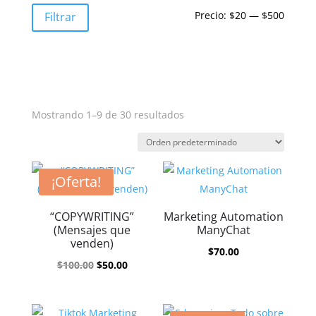
Precio
Precio
Precio:
$20
—
$500
Filtrar
mínim
máxim
Mostrando 1–9 de 30 resultados
¡Oferta!
“COPYWRITING”
Marketing Automation
(Mensajes que
ManyChat
venden)
$
70.00
El
El
$
100.00
$
50.00
precio
precio
original
actual